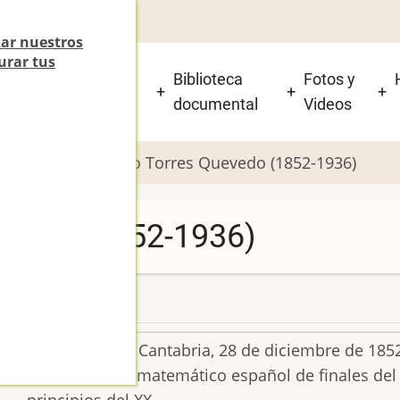
zar nuestros
urar tus
 está el Beti-Jai y
Biblioteca
Fotos y
isitarlo?
documental
Videos
i-Jai
Leonardo Torres Quevedo (1852-1936)
evedo (1852-1936)
9
e Iguña Molledo), Cantabria, 28 de diciembre de 1852
ero de Caminos y matemático español de finales del s