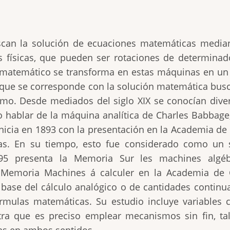
can la solución de ecuaciones matemáticas median
ísicas, que pueden ser rotaciones de determinados
 matemático se transforma en estas máquinas en un
co que se corresponde con la solución matemática bus
mo. Desde mediados del siglo XIX se conocían diver
 no hablar de la máquina analítica de Charles Babbage
icia en 1893 con la presentación en la Academia de C
s. En su tiempo, esto fue considerado como un s
1895 presenta la Memoria Sur les machines alg
 Memoria Machines á calculer en la Academia de C
 base del cálculo analógico o de cantidades contin
rmulas matemáticas. Su estudio incluye variables co
tra que es preciso emplear mecanismos sin fin, tal
das en ambos sentidos.