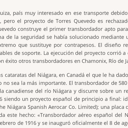
iza, país muy interesado en ese transporte debido 
s, pero el proyecto de Torres Quevedo es rechazad
uevedo construye el primer transbordador apto para 
ma de la seguridad se había solucionado mediante u
xtremo que sustituye por contrapesos. El diseño res
ables de soporte. La ejecución del proyecto corrió a
on éxito otros transbordadores en Chamonix, Río de Ja
as cataratas del Niágara, en Canadá el que le ha dado
o no sea la más importante. El transbordador de 580
lla canadiense del río Niágara y discurre sobre u
6 siendo un proyecto español de principio a final: 
he Niágara Spanish Aerocar Co. Limited); una placa d
rda este hecho: «Transbordador aéreo español del 
ebrero de 1916 y se inauguró oficialmente el 8 de ag