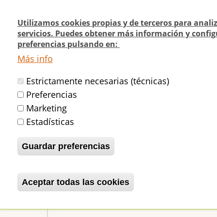
Pasar
al
Utilizamos cookies propias y de terceros para anali
contenido
servicios. Puedes obtener más información y config
Navegación
¿Quienes
¿Dónde
preferencias pulsando en:
principal
Actualidad
principal
somos?
cómo v
Más info
Estrictamente necesarias (técnicas)
Inicio
Personas relacionadas con el Bet
Preferencias
Marketing
Estadísticas
Leonardo Torres Qu
Guardar preferencias
betijaimadrid
Lun, 20/07/2009 - 23:5
Aceptar todas las cookies
Revocar consentimiento
Leonardo Torres Quevedo (Santa Cruz d
18 de diciembre de 1936) fue un ingeni