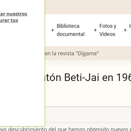
zar nuestros
urar tus
 está el Beti-Jai y
Biblioteca
Fotos y
isitarlo?
documental
Videos
Beti-Jai en 1962 en la revista "Dígame"
El frontón Beti-Jai en 1962
evo descubrimiento del que hemos obtenido nuevos da