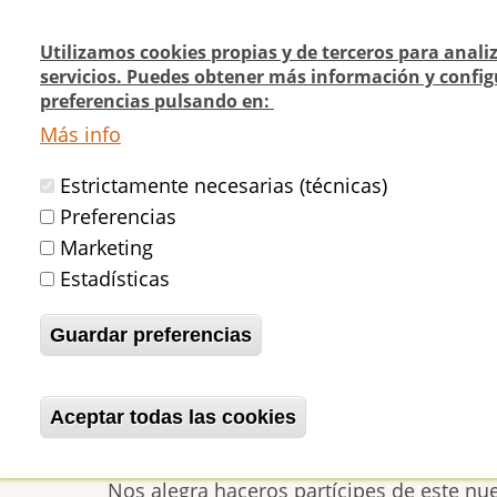
Pasar
al
Utilizamos cookies propias y de terceros para anali
contenido
servicios. Puedes obtener más información y config
Navegación
¿Quienes
¿Dónde
preferencias pulsando en:
principal
Actualidad
principal
somos?
cómo v
Más info
Estrictamente necesarias (técnicas)
Inicio
NUEVA INFORMACIÓN: El frontón 
Preferencias
Marketing
Estadísticas
NUEVA INFORMACIÓN: 
Guardar preferencias
"Dígame"
Aceptar todas las cookies
Revocar consentimiento
betijaimadrid
Jue, 16/01/2020 - 00:44
Nos alegra haceros partícipes de este nu